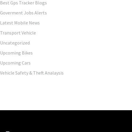
Best Gps Tracker Blogs
Goverment Jobs Alerts
Latest Mobile News
Transport Vehicle
Uncategorized
Upcoming Bikes
Upcoming Cars
Vehicle Safety & Theft Analaysis